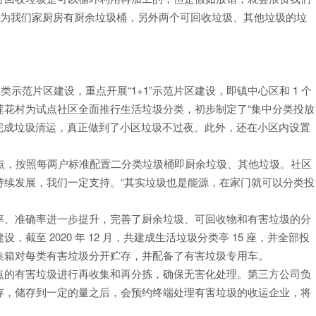
因为我们家厨房有厨余垃圾桶，另外两个可回收垃圾、其他垃圾的垃
类示范片区建设，重点开展“1+1”示范片区建设，即镇中心区和 1 个
莲花村为试点社区全面推行生活垃圾分类，初步制定了“集中分类投放
完成垃圾清运，真正做到了小区垃圾不过夜。此外，还在小区内设置
。
放点，按照每两户标准配置二分类垃圾桶即厨余垃圾、其他垃圾。社区
持续发展，我们一定支持。“其实垃圾也是能源，在家门就可以分类投
率、准确率进一步提升，完善了厨余垃圾、可回收物和有害垃圾的分
至 2020 年 12 月，共建成生活垃圾分类亭 15 座，并全部投
集箱对每类有害垃圾分开贮存，并配备了有害垃圾专用车。
点的有害垃圾进行再收集和再分拣，确保无害化处理。第三方公司负
存，储存到一定的量之后，会预约终端处理有害垃圾的收运企业，将