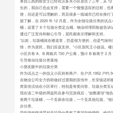
来自江西的陈女士已经在沃多夫小区居住了三年，从 1
生的，我自己也会支持，需要一个慢慢适应的过程，也
便，但还是可以理解的，而且很多一线城市已经在推行
据了解，在 2020 年 12 月底，作为全镇垃圾分类的试
桶，设置了 6 个垃圾分类定点桶。物业经理田盼超告
通过广泛宣传和耐心引导，居民都表示理解和支持。
“以前，垃圾桶就在楼道里，扔是很方便的，但是气味
情，作为居民，我们应该支持。”小区居民王小姐说。楼
小区共有 A、B 两栋共 720 户公寓，预计 B 栋将于 2 
引导推动垃圾分类落地
小朋友眼中的垃圾分类
作为试点之一的信义小区则有商户、住户共 1952 户约 5
在物业公司全力协助做好过渡期的宣传外，长安镇还积极引
类宣传活动在小区举行，特别是有奖问答、垃圾分类互
现在读二年级的周益民在参与完游戏后，“如数家珍”地
有两个垃圾桶，一个丢厨余垃圾，一个丢其他垃圾。”
步分类。
四年级的骆泽昊对于垃圾分类有了更深刻的领悟。他说