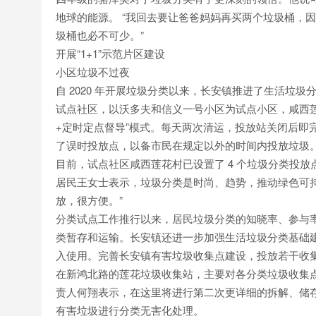
地球的能源。 “我回去要让爸爸妈妈再买两个垃圾桶，
圾桶也必不可少。”
开展“1+1”示范片区建设
小区垃圾不过夜
自 2020 年开展垃圾分类以来，长安镇推进了生活垃圾分
试点社区，以沃多夫和信义一号小区为试点小区，咸西
+定时定点督导”模式。每天两次清运，投放站关闭后即
了误时投放点，以备市民在规定以外的时间内投放垃圾
目前，试点社区咸西莲花村已设置了 4 个垃圾分类投
居民王女士表示，垃圾分类是时尚、趋势，推动绿色可
放，很方便。”
分类试点工作推行以来，居民垃圾分类的知晓率、参与
类暂存和运输。长安镇还进一步加强生活垃圾分类基础建设，截
入使用。完善长安镇有害垃圾收集点建设，投放若干收
在新鸿北路的莲花垃圾收集站，主要对各分类垃圾收集
责人何翔表示，在这里将进行第二次更详细的拆解、储
有害垃圾进行分类无害化处理。