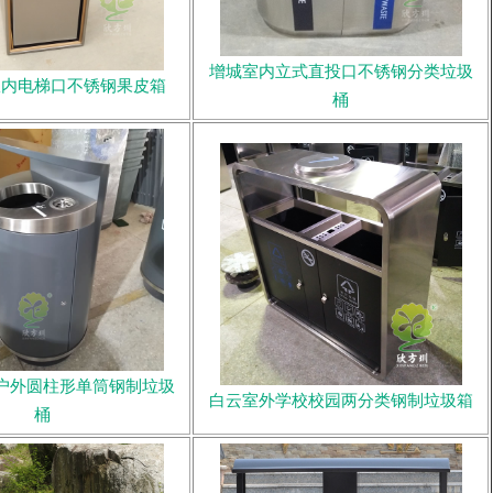
增城室内立式直投口不锈钢分类垃圾
室内电梯口不锈钢果皮箱
桶
户外圆柱形单筒钢制垃圾
白云室外学校校园两分类钢制垃圾箱
桶