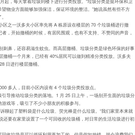
2 月起，每天拿着垃圾到楼下进行分类投放。“垃圾分类是挺环保和卫
希望物业方面能够加强保洁，保证环境的整洁。”她说虽然有些不方
了。
点小区之一沃多夫小区率先将 A 栋原设在楼层的 70 个垃圾桶进行撤
诉记者，开始撤桶的时候，有居民围观，也有不支持、不赞同的声音，
特别刺鼻，还容易滋生蚊虫。而高层撤桶、垃圾分类是绿色环保的好事
层撤桶一个月来，已经有 40%居民可以做到精准分类投放。沃多夫
月 28 日进行楼层撤桶。
000 多人，目前小区内设有 4 个垃圾分类投放点。
导推动垃圾分类的落地。1 月 25 日上午，一场别开生面的垃圾分
动游戏等，吸引了不少小朋友的积极参与。
告诉聊起了塑料袋是什么垃圾、荧光棒是什么垃圾。“我们家里本来就
他说还要在家里设置了一个可回收的垃圾桶，对日常的生活垃圾进行初
可回收垃圾是可以循环利用再加工的，但是假如放错，就会浪费我们