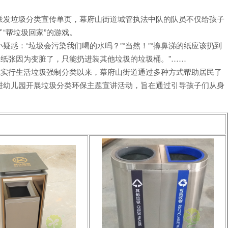
派发垃圾分类宣传单页，幕府山街道城管执法中队的队员不仅给孩子
“帮垃圾回家”的游戏。
惑：“垃圾会污染我们喝的水吗？”“当然！”“擤鼻涕的纸应该扔到
的纸张因为变脏了，只能扔进装其他垃圾的垃圾桶。”……
日正式实行生活垃圾强制分类以来，幕府山街道通过多种方式帮助居民了
进幼儿园开展垃圾分类环保主题宣讲活动，旨在通过引导孩子们从身