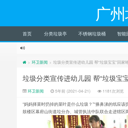
广州
首页
分类垃圾亭
不锈钢垃圾桶
智能
环卫新闻
垃圾分类宣传进幼儿园 帮“垃圾宝宝”回家
>
>
垃圾分类宣传进幼儿园 帮“垃圾宝宝
环卫新闻
5年前 (2021-04-21)
1181次浏览
“妈妈择菜时扔掉的菜叶是什么垃圾？”“擤鼻涕的纸应该扔
鼓楼区幕府山街道垃分办、城管执法中队联合走进辖区