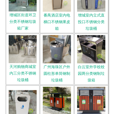
增城区街道环卫
番禺酒店室内电
增城室内立式直
分类不锈钢垃圾
梯口不锈钢果皮
投口不锈钢分类
箱厂家
箱
垃圾桶
天河购物商城室
广州海珠区户外
白云室外学校校
内三分类不锈钢
圆柱形单筒钢制
园两分类钢制垃
垃圾桶
垃圾桶
圾箱