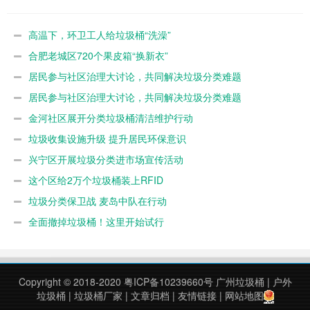
高温下，环卫工人给垃圾桶“洗澡”
合肥老城区720个果皮箱“换新衣”
居民参与社区治理大讨论，共同解决垃圾分类难题
居民参与社区治理大讨论，共同解决垃圾分类难题
金河社区展开分类垃圾桶清洁维护行动
垃圾收集设施升级 提升居民环保意识
兴宁区开展垃圾分类进市场宣传活动
这个区给2万个垃圾桶装上RFID
垃圾分类保卫战 麦岛中队在行动
全面撤掉垃圾桶！这里开始试行
Copyright © 2018-2020
粤ICP备10239660号
广州垃圾桶
|
户外
垃圾桶
|
垃圾桶厂家
|
文章归档
|
友情链接
|
网站地图