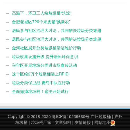
高温下，环卫工人给垃圾桶“洗澡”
合肥老城区720个果皮箱“换新衣”
居民参与社区治理大讨论，共同解决垃圾分类难题
居民参与社区治理大讨论，共同解决垃圾分类难题
金河社区展开分类垃圾桶清洁维护行动
垃圾收集设施升级 提升居民环保意识
兴宁区开展垃圾分类进市场宣传活动
这个区给2万个垃圾桶装上RFID
垃圾分类保卫战 麦岛中队在行动
全面撤掉垃圾桶！这里开始试行
Copyright © 2018-2020
粤ICP备10239660号
广州垃圾桶
|
户外
垃圾桶
|
垃圾桶厂家
|
文章归档
|
友情链接
|
网站地图