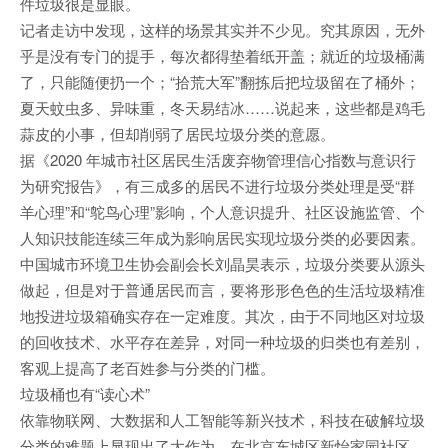
件垃圾很是显眼。
记者走访中发现，这样的场景其实并不少见。究其原因，无外
乎是没有专门的提手，每次都得垫着纸开盖；就近的垃圾桶满
了，只能随便扔一个；“拾荒大军”翻拣后把垃圾留在了桶外；
夏天蚊虫多、异味重，冬天易结冰……说起来，这些都是鸡毛
蒜皮的小事，但却削弱了居民垃圾分类的意愿。
据《2020 年城市社区居民生活废弃物管理信心指数与意识行
为研究报告》，有三成多的居民不进行垃圾分类处理是受“群
羊心理”和“鸵鸟心理”影响，个人意识提升、社区设施监管、个
人知识技能连续三年成为影响居民实现垃圾分类的必要因素。
中国城市环境卫生协会副会长刘晶昊表示，垃圾分类要从源头
做起，但是对于普通居民而言，要将形形色色的生活垃圾精准
地投进垃圾箱确实存在一定难度。其次，由于不同地区对垃圾
的回收技术、水平存在差异，对同一种垃圾的归类也有差别，
客观上提高了老百姓参与分类的门槛。
垃圾桶也有“读心术”
依靠物联网、大数据和人工智能等新兴技术，科技在破解垃圾
分类的难题上显现出了大作为。在北京东城区新怡家园社区，