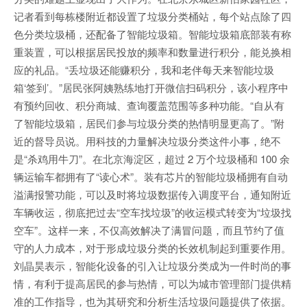
记者看到每栋楼附近都设置了垃圾分类桶站，每个站点除了四
色分类垃圾桶，还配备了智能垃圾箱。智能垃圾箱底部装有称
重装置，可以根据居民投放的频率和数量进行积分，能兑换相
应的礼品。“丢垃圾还能赚积分，我和老伴每天来智能垃圾
箱‘签到’。”居民张阿姨熟练地打开微信扫码积分，该小程序中
有预约回收、积分商城、查询覆盖范围等多种功能。“自从有
了智能垃圾箱，居民们参与垃圾分类的热情明显更高了。”附
近的督导员说。用科技的力量解决垃圾分类这件小事，绝不
是“杀鸡用牛刀”。在北京海淀区，超过 2 万个垃圾桶和 100 余
辆运输车都拥有了“读心术”。装有芯片的智能垃圾桶拥有自动
溢满报警功能，可以及时将垃圾数据传入调度平台，通知附近
车辆收运，彻底把过去“空车找垃圾”的收运模式转变为“垃圾找
空车”。这样一来，不仅高效解决了满冒问题，而且节约了值
守的人力成本，对于形成垃圾分类的长效机制起到重要作用。
刘晶昊表示，智能化设备的引入让垃圾分类成为一件时尚的事
情，有利于提高居民的参与热情，可以为城市管理部门提供精
准的工作指导，也为其研究和分析生活垃圾问题提供了依据。