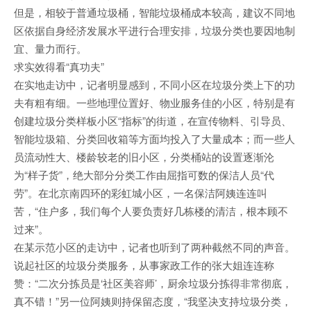
但是，相较于普通垃圾桶，智能垃圾桶成本较高，建议不同地
区依据自身经济发展水平进行合理安排，垃圾分类也要因地制
宜、量力而行。
求实效得看“真功夫”
在实地走访中，记者明显感到，不同小区在垃圾分类上下的功
夫有粗有细。一些地理位置好、物业服务佳的小区，特别是有
创建垃圾分类样板小区“指标”的街道，在宣传物料、引导员、
智能垃圾箱、分类回收箱等方面均投入了大量成本；而一些人
员流动性大、楼龄较老的旧小区，分类桶站的设置逐渐沦
为“样子货”，绝大部分分类工作由屈指可数的保洁人员“代
劳”。在北京南四环的彩虹城小区，一名保洁阿姨连连叫
苦，“住户多，我们每个人要负责好几栋楼的清洁，根本顾不
过来”。
在某示范小区的走访中，记者也听到了两种截然不同的声音。
说起社区的垃圾分类服务，从事家政工作的张大姐连连称
赞：“二次分拣员是‘社区美容师’，厨余垃圾分拣得非常彻底，
真不错！”另一位阿姨则持保留态度，“我坚决支持垃圾分类，