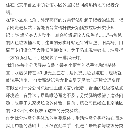
住在北京丰台区玺萌公馆小区的居民吕阿姨热情地向记者介
绍。
在该小区东北角，外形亮丽的分类驿站引起了记者的注意。记
者刚走进驿站，智能语音宣传杆便开始播放垃圾分类小知
识：“垃圾分类人人动手，厨余垃圾请投入绿色桶……”与常见
的四色垃圾桶不同，这里的分类驿站还针对床垫、旧桌椅、门
窗等专门设立了大件低值回收区。为了防止滋生蚊虫，垃圾桶
上方的顶棚边上，还安装了一排驱蚊灯。
“我们在每个分类驿站安装了带有小厨宝的洗手池和消杀装
置，水温保持在 43 摄氏度左右，居民扔完垃圾嫌脏，现场就
能洗手消毒。”分类驿站运营方北京昊天昊城市环境管理集团
有限公司一分公司总经理王建民告诉记者，普通的垃圾投放点
环境差、有异味，居民唯恐避之不及，分类驿站缓解了这些问
题，改善了大家扔垃圾的体验。目前，该公司已经在北京地区
的 70 余个小区投放了这样的分类驿站。
作为优化垃圾分类体系的重要载体，生活垃圾分类驿站在满足
实用功能的基础上，从细微处着手，促进了居民参与垃圾分类