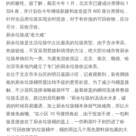
的积极性。据了解，截至今年 1 月，北京市已建成分类驿站 1
324 座，并计划在今年继续新建和改造提升 600 座分类驿站，
针对全品类垃圾实现全时投放，对于有价值的可回收物，应分
尽分、应收尽收。
厨余垃圾成“老大难”
厨余垃圾是生活垃圾中占比最高的垃圾类型。由于含水率高、
热值较低，不宜采用焚烧和填埋的方法，绝大部分城市将厨余
垃圾单独归为一类。为避免混收混运，北京、南京、顺德、哈
尔滨等多地均建立了专门的厨余垃圾收运体系。
在位于北京市丰台区的明日嘉园小区，记者观察到，装有脚踏
板的厨余垃圾桶明显比纯手提的更受欢迎。为了减少与桶盖接
触，不少居民选择省略破袋环节，趁着掀盖的瞬间迅速将整袋
垃圾丢进去。路过的居民解释：“厨余垃圾的汤汤水水多，破
袋的时候容易溅洒，加上厨余垃圾桶本身就气味难闻，所以大
家难免偷懒。”在小区 10 号楼拐角处，由于投放不便，一包剩
饭直接放在了厨余垃圾桶的盖上，一些剩菜叶子则扔进了标
有“可回收物”的垃圾桶中，桶的周边几个黑色塑料袋包裹的大