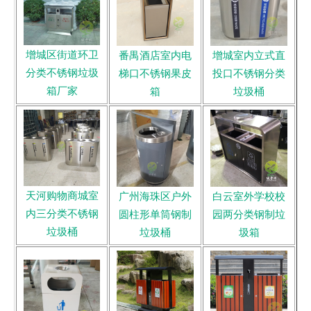
增城区街道环卫
番禺酒店室内电
增城室内立式直
分类不锈钢垃圾
梯口不锈钢果皮
投口不锈钢分类
箱厂家
箱
垃圾桶
天河购物商城室
广州海珠区户外
白云室外学校校
内三分类不锈钢
圆柱形单筒钢制
园两分类钢制垃
垃圾桶
垃圾桶
圾箱