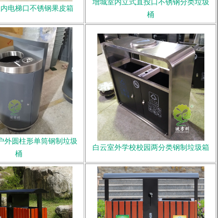
增城室内立式直投口不锈钢分类垃圾
室内电梯口不锈钢果皮箱
桶
户外圆柱形单筒钢制垃圾
白云室外学校校园两分类钢制垃圾箱
桶