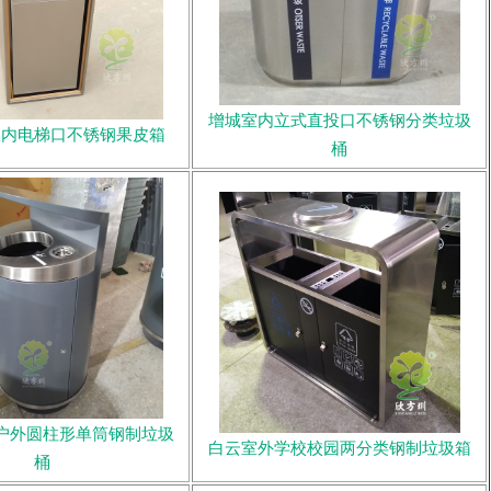
增城室内立式直投口不锈钢分类垃圾
室内电梯口不锈钢果皮箱
桶
户外圆柱形单筒钢制垃圾
白云室外学校校园两分类钢制垃圾箱
桶