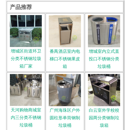
产品推荐
增城区街道环卫
番禺酒店室内电
增城室内立式直
分类不锈钢垃圾
梯口不锈钢果皮
投口不锈钢分类
箱厂家
箱
垃圾桶
天河购物商城室
广州海珠区户外
白云室外学校校
内三分类不锈钢
圆柱形单筒钢制
园两分类钢制垃
垃圾桶
垃圾桶
圾箱