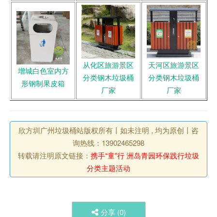
从化区旅游景区
天河区旅游景区
增城白色室内方
分类钢木垃圾桶
分类钢木垃圾桶
形钢制果皮箱
厂家
厂家
欣方圳广州垃圾桶站版权所有丨如未注明 , 均为原创丨咨
询热线：13902465298
转载请注明原文链接：
携手“童”行 洲岛青园环保践行垃圾
分类主题活动
分享 (
0
)