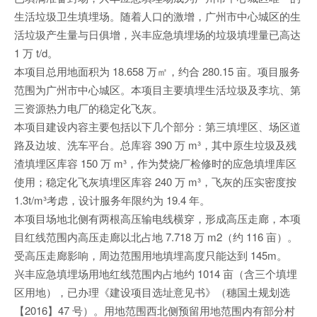
生活垃圾卫生填埋场。随着人口的激增，广州市中心城区的生
活垃圾产生量与日俱增，兴丰应急填埋场的垃圾填埋量已高达
1 万 t/d。
本项目总用地面积为 18.658 万㎡，约合 280.15 亩。项目服务
范围为广州市中心城区。本项目主要填埋生活垃圾及李坑、第
三资源热力电厂的稳定化飞灰。
本项目建设内容主要包括以下几个部分：第三填埋区、场区道
路及边坡、洗车平台。总库容 390 万 m³，其中原生垃圾及残
渣填埋区库容 150 万 m³，作为焚烧厂检修时的应急填埋库区
使用；稳定化飞灰填埋区库容 240 万 m³，飞灰的压实密度按
1.3t/m³考虑，设计服务年限约为 19.4 年。
本项目场地北侧有两根高压输电线横穿，形成高压走廊，本项
目红线范围内高压走廊以北占地 7.718 万 m2（约 116 亩）。
受高压走廊影响，周边范围用地填埋高度只能达到 145m。
兴丰应急填埋场用地红线范围内占地约 1014 亩（含三个填埋
区用地），已办理《建设项目选址意见书》（穗国土规划选
【2016】47 号）。用地范围西北侧预留用地范围内有部分村