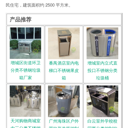
民住宅，建筑面积约 2500 平方米。
产品推荐
增城区街道环卫
番禺酒店室内电
增城室内立式直
分类不锈钢垃圾
梯口不锈钢果皮
投口不锈钢分类
箱厂家
箱
垃圾桶
天河购物商城室
广州海珠区户外
白云室外学校校
内三分类不锈钢