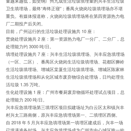
量越来越低，如受纳广州九成生活垃圾填埋量的兴丰生活垃圾
卫生填埋场，最终“寿终正寝”；番禺火烧岗垃圾填埋场亦不堪
重负。有媒体报道称，火烧岗垃圾填埋场将在第四资源热力电
厂二期投产后关闭。
目前，广州运行的生活垃圾处理设施共 10 座：
焚烧处理设施共 2 座：第一资源热力电厂一分厂、二分厂，总
处理能力约 3000 吨/日。
填埋处理设施共 7 座：兴丰生活垃圾填埋场、兴丰应急填埋场
（一区、二区）、番禺区火烧岗生活垃圾填埋场、花都区狮岭
生活垃圾填埋场、增城区棠厦生活垃圾填埋场、增城区陈家林
生活垃圾填埋场和从化区城市废弃物综合处理场，日均处理生
活垃圾 1.35 万吨。
生化处理设施 1 座：广州市餐厨废弃物循环处理试点项目，总
处理能力 200 吨/日。
兴丰应急填埋场第三填埋区项目拟建场址为白云区太和镇兴丰
村兴太三路南侧，原兴丰应急填埋场第一、二填埋区西侧。
自 2018 年 5 月兴丰应急填埋场第一填埋区建成后，兴丰一场
已填满准备封场，兴丰应急填埋场成为广州市中心城区唯一的