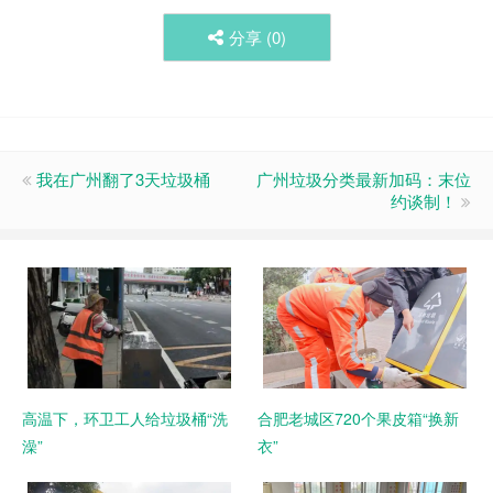
分享 (
0
)
我在广州翻了3天垃圾桶
广州垃圾分类最新加码：末位
约谈制！
高温下，环卫工人给垃圾桶“洗
合肥老城区720个果皮箱“换新
澡”
衣”